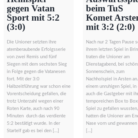
gegen Vatan
beim TuS
Sport mit 5:2
Komet Arste
(3:0)
mit 3:2 (2:0)
Die Unioner setzten ihre
Nach nur 2 Tagen Pause s
atemberaubende Erfolgsserie
ihrem letzten Spiel in Br
von zwei Remis und fünf
traten die Unioner am
Siegen mit dem sechsten Sieg
Dienstagabend, bei schö
in Folge gegen die Vatanesen
Sonnenschein, zum
fort. Mit der 3:0
Nachholspiel in Arsten an.
Halbzeitführung war schon eine
einem unruhigen Spiel, in
Vorentscheidung gefallen, die
auch die Gastgeber mit i
trotz Unterzahl wegen einer
temporeichen Box to Box
Roten Karte, auch nach 90
Spiel zu gefallen wussten,
Minuten durch das verdiente
hatten die Unioner am En
5:2 bestätigt wurde. In der
Nase vorn und gewannen 
Startelf gab es bei den […]
[…]