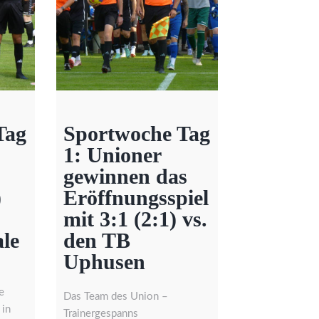
Tag
Sportwoche Tag
1: Unioner
gewinnen das
)
Eröffnungsspiel
mit 3:1 (2:1) vs.
le
den TB
Uphusen
e
Das Team des Union –
 in
Trainergespanns