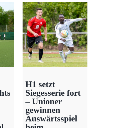
H1 setzt
hts
Siegesserie fort
– Unioner
gewinnen
Auswärtsspiel
l
beim