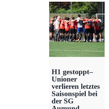
H1 gestoppt–
Unioner
verlieren letztes
Saisonspiel bei
der SG
Aumund