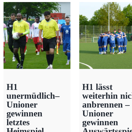
H1
H1 lässt
unermüdlich–
weiterhin nic
Unioner
anbrennen –
gewinnen
Unioner
letztes
gewinnen
Heimspiel
Auswärtsspie