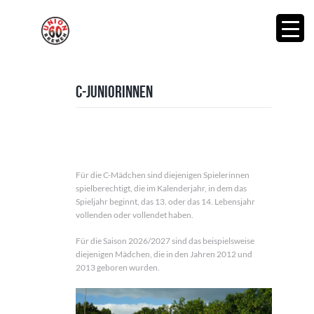
C-Juniorinnen
Für die C-Mädchen sind diejenigen Spielerinnen
spielberechtigt, die im Kalenderjahr, in dem das
Spieljahr beginnt, das 13. oder das 14. Lebensjahr
vollenden oder vollendet haben.
Für die Saison 2026/2027 sind das beispielsweise
diejenigen Mädchen, die in den Jahren 2012 und
2013 geboren wurden.