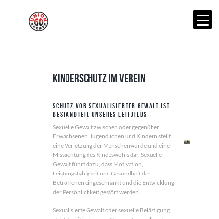
Kinderschutz im Verein
Schutz vor sexualisierter Gewalt ist
Bestandteil unseres Leitbilds
Sexuelle Gewalt zwischen oder gegenüber
Erwachsenen, Jugendlichen und Kindern stellt
eine Verletzung der Menschenwürde und eine
Missachtung des Kindeswohls dar. Sexuelle
Gewalt führt dazu, dass Motivation,
Leistungsfähigkeit und Gesundheit der
Betroffenen eingeschränkt und die Entwicklung
der Persönlichkeit gestört werden.
Sexualisierte Gewalt oder sexuelle Belästigung