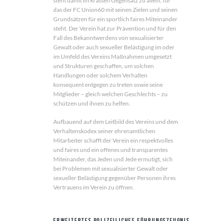
steht damit im krassen Gegensatz zu allem, für
das der FC Union60 mit seinen Zielen und seinen
Grundsätzen für ein sportlich faires Miteinander
steht. Der Verein hat zur Prävention und für den
Fall des Bekanntwerdens von sexualisierter
Gewalt oder auch sexueller Belästigung im oder
im Umfeld des Vereins Maßnahmen umgesetzt
und Strukturen geschaffen, um solchen
Handlungen oder solchem Verhalten
konsequent entgegen zu treten sowie seine
Mitglieder – gleich welchen Geschlechts – zu
schützen und ihnen zu helfen.
Aufbauend auf dem Leitbild des Vereins und dem
Verhaltenskodex seiner ehrenamtlichen
Mitarbeiter schafft der Verein ein respektvolles
und faires und ein offenes und transparentes
Miteinander, das Jeden und Jede ermutigt, sich
bei Problemen mit sexualisierter Gewalt oder
sexueller Belästigung gegenüber Personen ihres
Vertrauens im Verein zu öffnen.
Erweitertes polizeiliches Führungszeugnis