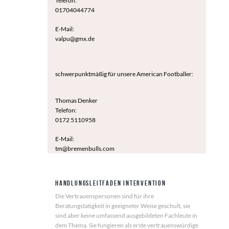
Telefon:
01704044774
E-Mail:
valpu@gmx.de
schwerpunktmäßig für unsere American Footballer:
Thomas Denker
Telefon:
0172 5110958
E-Mail:
tm@bremenbulls.com
Handlungsleitfaden Intervention
Die Vertrauenspersonen sind für ihre
Beratungstätigkeit in geeigneter Weise geschult, sie
sind aber keine umfassend ausgebildeten Fachleute in
dem Thema. Sie fungieren als erste vertrauenswürdige