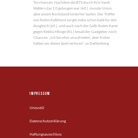
Torchancen. Nachdem die BTS durch Kris-Yanik
Walters das 1:0 gelungen war (60.), musste Union
aber einem Rückstand hinterher laufen. Der Treffer
von Robin Kalbhenn sorgte indes schon bald für den
Ausgleich (69.), und auch nach der Gelb-Roten Karte
gegen Kebba Mboge (81.) besaß der Gastgeber noch
Chancen. „Ich bin eher unzufrieden, aber früher
hätten wir dieses Spiel verloren“, so Dahlenberg.
Impressum
Union60
Datenschutzerklärung
Haftungsausschluss