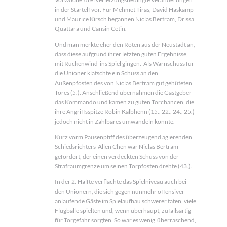
in der Startelf vor. Für Mehmet Tiras, David Haskamp
und Maurice Kirsch begannen Niclas Bertram, Drissa
Quattara und Cansin Cetin.
Und man merkte eher den Roten aus der Neustadt an,
dass diese aufgrund ihrer letzten guten Ergebnisse,
mit Rückenwind ins Spiel gingen. Als Warnschuss für
die Unioner klatschte ein Schuss an den
Außenpfosten des von Niclas Bertram gut gehüteten
Tores (5.). Anschließend übernahmen die Gastgeber
das Kommando und kamen zu guten Torchancen, die
ihre Angriffsspitze Robin Kalbhenn (15., 22., 24., 25.)
jedoch nicht in Zählbares umwandeln konnte.
Kurz vorm Pausenpfiff des überzeugend agierenden
Schiedsrichters Allen Chen war Niclas Bertram
gefordert, der einen verdeckten Schuss von der
Strafraumgrenze um seinen Torpfosten drehte (43.).
In der 2. Hälfte verflachte das Spielniveau auch bei
den Unionern, die sich gegen nunmehr offensiver
anlaufende Gäste im Spielaufbau schwerer taten, viele
Flugbälle spielten und, wenn überhaupt, zufallsartig
für Torgefahr sorgten. So war es wenig überraschend,