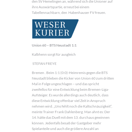
den SV Hemelingen an, während sich die Unioner auf
ihre Auswärtspartie, erneut bei einem
Tabellennachbarn, den Habenhauser FV freuen.
Union 60 – BTS Neustadt 1:1
Kalbhenn sorgt für ausgleich
STEFAN FREYE
Bremen . Beim 1:1 (0:0)-Heimremis gegen die BTS
Neustadt blieben die Kicker von Union 60 zum dritten
Mal in Folge ungeschlagen – und das spricht
zweifellos für eine Entwicklung beim Bremen-Liga-
Aufsteiger. Es wurde allerdings auch deutlich, dass
diese Entwicklung offenbar viel Zeit in Anspruch
nehmen wird. „Uns fehlt noch die Kaltschnäuzigkeit“,
meinte Trainer Frank Dahlenberg. Man ahnt es: Der
14. hätte das Duell mit dem 13. durchaus gewinnen
können. Jedenfalls besaß der Gastgeber mehr
Spielanteile und auch die größere Anzahl an