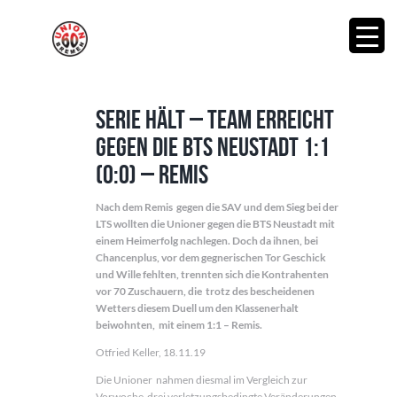
Serie hält – Team erreicht
gegen die BTS Neustadt 1:1
(0:0) – Remis
Nach dem Remis gegen die SAV und dem Sieg bei der
LTS wollten die Unioner gegen die BTS Neustadt mit
einem Heimerfolg nachlegen. Doch da ihnen, bei
Chancenplus, vor dem gegnerischen Tor Geschick
und Wille fehlten, trennten sich die Kontrahenten
vor 70 Zuschauern, die trotz des bescheidenen
Wetters diesem Duell um den Klassenerhalt
beiwohnten, mit einem 1:1 – Remis.
Otfried Keller, 18.11.19
Die Unioner nahmen diesmal im Vergleich zur
Vorwoche drei verletzungsbedingte Veränderungen