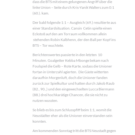
dass die BTS mit einem gelungenen Angriff über die
linke Union – Seite durch Kris-Yanik Walters zum 0:1
(60.). kam.
Der bald folgende 1:1 – Ausgleich (69.) resultierte aus
einer Standardsituation. Cansin Cetin spielte einen
Eckstoß auf den am Torraum vollkommen allein
stehenden Robin Kalbhenn, der den Ball per Kopf ins
BTS – Tor wuchtete.
Berichtenswertes passierte in den letzten 10
Minuten. Goalgetter Kebba Mbonge bekam nach
Foulspiel die Gelb – Rote Karte, sodass die Unioner
fortan in Unterzahl agierten. Die Gäste witterten
daraufhin Morgenluft, doch die Unioner fanden
zurück zur Spielkultur und hatten durch Jakob Raub
(82., 90.,) und den eingewechselten Lucca Biermann
(88.) drei hochkarätige Chancen, die sie nicht zu
nutzen wussten.
So blieb es bis zum Schlusspfiff beim 1:1, womit die
Neustädter eher als die Unioner einverstanden sein
konnten.
Am kommenden Sonntag tritt die BTS Neustadt gegen