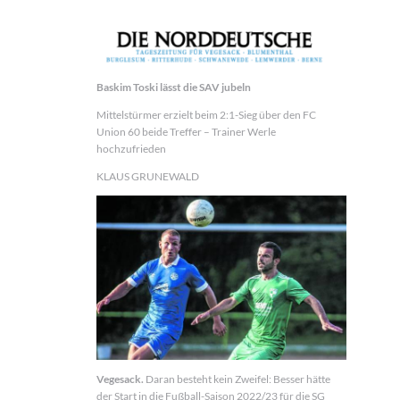
Baskim Toski lässt die SAV jubeln
Mittelstürmer erzielt beim 2:1-Sieg über den FC
Union 60 beide Treffer – Trainer Werle
hochzufrieden
KLAUS GRUNEWALD
Vegesack.
Daran besteht kein Zweifel: Besser hätte
der Start in die Fußball-Saison 2022/23 für die SG