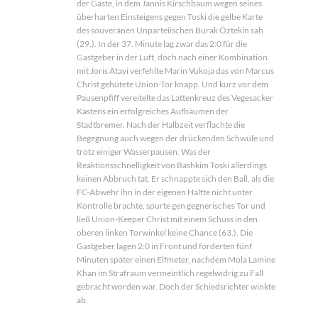
der Gäste, in dem Jannis Kirschbaum wegen seines
überharten Einsteigens gegen Toski die gelbe Karte
des souveränen Unparteiischen Burak Öztekin sah
(29.). In der 37. Minute lag zwar das 2:0 für die
Gastgeber in der Luft, doch nach einer Kombination
mit Joris Atayi verfehlte Marin Vukoja das von Marcus
Christ gehütete Union-Tor knapp. Und kurz vor dem
Pausenpfiff vereitelte das Lattenkreuz des Vegesacker
Kastens ein erfolgreiches Aufbäumen der
Stadtbremer. Nach der Halbzeit verflachte die
Begegnung auch wegen der drückenden Schwüle und
trotz einiger Wasserpausen. Was der
Reaktionsschnelligkeit von Bashkim Toski allerdings
keinen Abbruch tat. Er schnappte sich den Ball, als die
FC-Abwehr ihn in der eigenen Hälfte nicht unter
Kontrolle brachte, spurte gen gegnerisches Tor und
ließ Union-Keeper Christ mit einem Schuss in den
oberen linken Torwinkel keine Chance (63.). Die
Gastgeber lagen 2:0 in Front und forderten fünf
Minuten später einen Elfmeter, nachdem Mola Lamine
Khan im Strafraum vermeintlich regelwidrig zu Fall
gebracht worden war. Doch der Schiedsrichter winkte
ab.