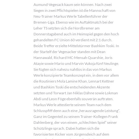
Aumund-Vegesack kaum sein können. Nach zwei
Siegen in zwei Pflichtspielen ist die Mannschaft von
Neu-Trainer Markus Werle Tabellenführer der
Bremen-Liga. Ebenso wie im Auftaktmatch bei der
Leher TS setzten sich die Nordbremer am
Donnerstagabend auch im Heimspiel gegen den hoch
gehandelten FC Union 60 verdient mit 2:1 durch.
Beide Treffer erzielte Mittelstürmer Bashkim Toski. In
der Startelf der Vegesacker standen mit Dean
Hannawald, Richard MC-Mensah Quarshie, Joris
Atayie sowie Mario und Marvin Vukoja fünf Neulinge.
Sie fügten sich nahezu nahtlos in das von Markus
Werle konzipierte Teamkonzept ein, in dem vor allem
die Routiniers Mola Lamine Khan, Lennart Kettner
und Bashkim Toski die entscheidenden Akzente
setzten und Torwart Jan Niklas Dähne sowie Lokman
Abdi und Leon Föge ebenfalls souverän auftraten.
Markus Werle attestierte seinem Team nach dem
Schlusspfiff denn auch eine „herausragende Leistung“.
Ganz im Gegenteil zu seinem Trainer-Kollegen Frank
Dahlenberg, der von einem „schlechten Spiel“ seiner
Schützlinge sprach. Dabei hatten sich die
favorisierten Kicker vom Jürgensdeich auf dem