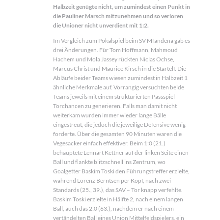
Halbzeit genügte nicht, um zumindest einen Punkt in
die Pauliner Marsch mitzunehmen und so verloren
die Unioner nicht unverdient mit 1:2.
Im Vergleich zum Pokalspiel beim SV Mfandena gab es
drei Änderungen. Für Tom Hoffmann, Mahmoud
Hachem und Mola Jassey rückten Niclas Ochse,
Marcus Christ und Maurice Kirsch in die Startelf. Die
Abläufe beider Teams wiesen zumindest in Halbzeit 1
ähnliche Merkmale auf. Vorrangig versuchten beide
Teams jeweils mit einem strukturierten Passspiel
Torchancen zu generieren. Falls man damit nicht
weiterkam wurden immer wieder lange Bälle
eingestreut, die jedoch die jeweilige Defensive wenig
forderte. Über die gesamten 90 Minuten waren die
Vegesacker einfach effektiver. Beim 1:0 (21.)
behauptete Lennart Kettner auf der linken Seite einen
Ball und flankte blitzschnell ins Zentrum, wo
Goalgetter Baskim Toski den Führungstreffer erzielte,
während Lorenz Berntsen per Kopf, nach zwei
Standards (25., 39.), das SAV – Tor knapp verfehlte.
Baskim Toski erzielte in Hälfte 2, nach einem langen
Ball, auch das 2:0 (63.), nachdem er nach einem
vertändelten Ball eines Union Mittelfeldspielers, ein