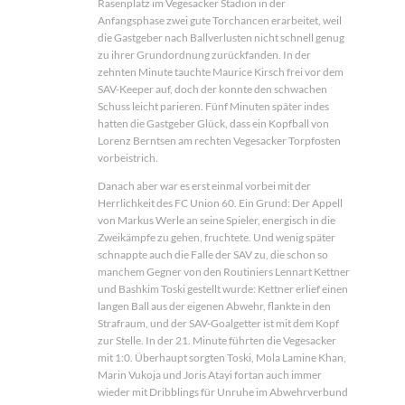
Rasenplatz im Vegesacker Stadion in der
Anfangsphase zwei gute Torchancen erarbeitet, weil
die Gastgeber nach Ballverlusten nicht schnell genug
zu ihrer Grundordnung zurückfanden. In der
zehnten Minute tauchte Maurice Kirsch frei vor dem
SAV-Keeper auf, doch der konnte den schwachen
Schuss leicht parieren. Fünf Minuten später indes
hatten die Gastgeber Glück, dass ein Kopfball von
Lorenz Berntsen am rechten Vegesacker Torpfosten
vorbeistrich.
Danach aber war es erst einmal vorbei mit der
Herrlichkeit des FC Union 60. Ein Grund: Der Appell
von Markus Werle an seine Spieler, energisch in die
Zweikämpfe zu gehen, fruchtete. Und wenig später
schnappte auch die Falle der SAV zu, die schon so
manchem Gegner von den Routiniers Lennart Kettner
und Bashkim Toski gestellt wurde: Kettner erlief einen
langen Ball aus der eigenen Abwehr, flankte in den
Strafraum, und der SAV-Goalgetter ist mit dem Kopf
zur Stelle. In der 21. Minute führten die Vegesacker
mit 1:0. Überhaupt sorgten Toski, Mola Lamine Khan,
Marin Vukoja und Joris Atayi fortan auch immer
wieder mit Dribblings für Unruhe im Abwehrverbund