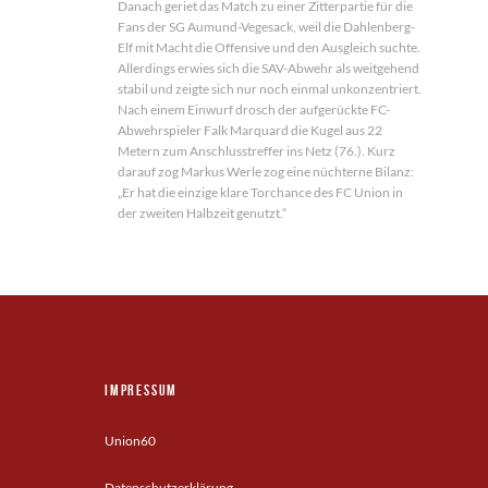
Danach geriet das Match zu einer Zitterpartie für die
Fans der SG Aumund-Vegesack, weil die Dahlenberg-
Elf mit Macht die Offensive und den Ausgleich suchte.
Allerdings erwies sich die SAV-Abwehr als weitgehend
stabil und zeigte sich nur noch einmal unkonzentriert.
Nach einem Einwurf drosch der aufgerückte FC-
Abwehrspieler Falk Marquard die Kugel aus 22
Metern zum Anschlusstreffer ins Netz (76.). Kurz
darauf zog Markus Werle zog eine nüchterne Bilanz:
„Er hat die einzige klare Torchance des FC Union in
der zweiten Halbzeit genutzt.“
Impressum
Union60
Datenschutzerklärung