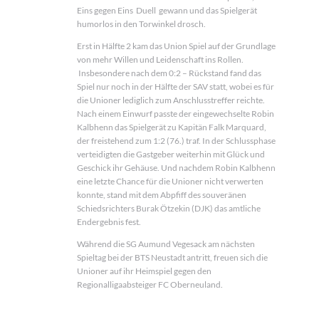
Eins gegen Eins Duell gewann und das Spielgerät
humorlos in den Torwinkel drosch.
Erst in Hälfte 2 kam das Union Spiel auf der Grundlage
von mehr Willen und Leidenschaft ins Rollen.
Insbesondere nach dem 0:2 – Rückstand fand das
Spiel nur noch in der Hälfte der SAV statt, wobei es für
die Unioner lediglich zum Anschlusstreffer reichte.
Nach einem Einwurf passte der eingewechselte Robin
Kalbhenn das Spielgerät zu Kapitän Falk Marquard,
der freistehend zum 1:2 (76.) traf. In der Schlussphase
verteidigten die Gastgeber weiterhin mit Glück und
Geschick ihr Gehäuse. Und nachdem Robin Kalbhenn
eine letzte Chance für die Unioner nicht verwerten
konnte, stand mit dem Abpfiff des souveränen
Schiedsrichters Burak Ötzekin (DJK) das amtliche
Endergebnis fest.
Während die SG Aumund Vegesack am nächsten
Spieltag bei der BTS Neustadt antritt, freuen sich die
Unioner auf ihr Heimspiel gegen den
Regionalligaabsteiger FC Oberneuland.