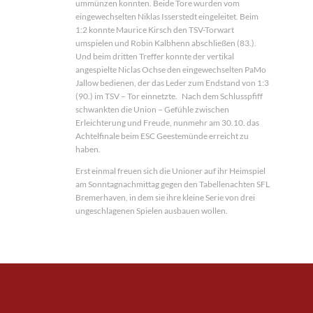
ummünzen konnten. Beide Tore wurden vom
eingewechselten Niklas Isserstedt eingeleitet. Beim
1:2 konnte Maurice Kirsch den TSV-Torwart
umspielen und Robin Kalbhenn abschließen (83.).
Und beim dritten Treffer konnte der vertikal
angespielte Niclas Ochse den eingewechselten PaMo
Jallow bedienen, der das Leder zum Endstand von 1:3
(90.) im TSV – Tor einnetzte. Nach dem Schlusspfiff
schwankten die Union – Gefühle zwischen
Erleichterung und Freude, nunmehr am 30.10. das
Achtelfinale beim ESC Geestemünde erreicht zu
haben.
Erst einmal freuen sich die Unioner auf ihr Heimspiel
am Sonntagnachmittag gegen den Tabellenachten SFL
Bremerhaven, in dem sie ihre kleine Serie von drei
ungeschlagenen Spielen ausbauen wollen.