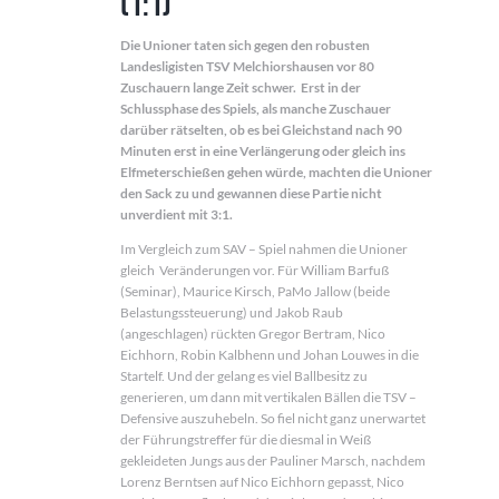
(1:1)
Die Unioner taten sich gegen den robusten
Landesligisten TSV Melchiorshausen vor 80
Zuschauern lange Zeit schwer. Erst in der
Schlussphase des Spiels, als manche Zuschauer
darüber rätselten, ob es bei Gleichstand nach 90
Minuten erst in eine Verlängerung oder gleich ins
Elfmeterschießen gehen würde, machten die Unioner
den Sack zu und gewannen diese Partie nicht
unverdient mit 3:1.
Im Vergleich zum SAV – Spiel nahmen die Unioner
gleich Veränderungen vor. Für William Barfuß
(Seminar), Maurice Kirsch, PaMo Jallow (beide
Belastungssteuerung) und Jakob Raub
(angeschlagen) rückten Gregor Bertram, Nico
Eichhorn, Robin Kalbhenn und Johan Louwes in die
Startelf. Und der gelang es viel Ballbesitz zu
generieren, um dann mit vertikalen Bällen die TSV –
Defensive auszuhebeln. So fiel nicht ganz unerwartet
der Führungstreffer für die diesmal in Weiß
gekleideten Jungs aus der Pauliner Marsch, nachdem
Lorenz Berntsen auf Nico Eichhorn gepasst, Nico