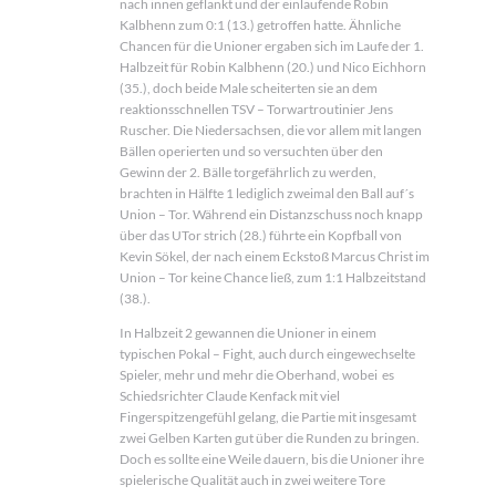
nach innen geflankt und der einlaufende Robin
Kalbhenn zum 0:1 (13.) getroffen hatte. Ähnliche
Chancen für die Unioner ergaben sich im Laufe der 1.
Halbzeit für Robin Kalbhenn (20.) und Nico Eichhorn
(35.), doch beide Male scheiterten sie an dem
reaktionsschnellen TSV – Torwartroutinier Jens
Ruscher. Die Niedersachsen, die vor allem mit langen
Bällen operierten und so versuchten über den
Gewinn der 2. Bälle torgefährlich zu werden,
brachten in Hälfte 1 lediglich zweimal den Ball auf´s
Union – Tor. Während ein Distanzschuss noch knapp
über das UTor strich (28.) führte ein Kopfball von
Kevin Sökel, der nach einem Eckstoß Marcus Christ im
Union – Tor keine Chance ließ, zum 1:1 Halbzeitstand
(38.).
In Halbzeit 2 gewannen die Unioner in einem
typischen Pokal – Fight, auch durch eingewechselte
Spieler, mehr und mehr die Oberhand, wobei es
Schiedsrichter Claude Kenfack mit viel
Fingerspitzengefühl gelang, die Partie mit insgesamt
zwei Gelben Karten gut über die Runden zu bringen.
Doch es sollte eine Weile dauern, bis die Unioner ihre
spielerische Qualität auch in zwei weitere Tore