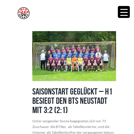
Saisonstart geglückt – H1
besiegt den BTS Neustadt
mit 3:2 (2:1)
Unter sengender Sonne begegneten sich vor 75
Zuschauer die BTSler, als Tabellenvierter, und die
Unioner, als Tabellenfünfter der vergangenen Saison,