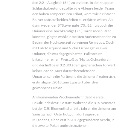
den 2:2 – Ausgleich (64.) zu erzielen. In der knappen
Schlusshalbestunde zollten die Akteure beider Teams
den hohen Temperaturen Tribut, womit viele einfache
Ballverluste auf beiden Seiten zu erklären wären. Als
dann weder der BTS zwei gute (70., 82.) als auch die
Unioner eine hochkarätige (75.) Torchance nutzen
konnten, gingen wohl die meisten Außenstehenden zu
Beginn der Nachspielzeit von einem Remis aus. Doch
mit Falk Marquard und Niclas Ochse gab es zwei
Unioner, die was dagegen hatten. Falk steckte
blitzschnell einen Freistoß auf Niclas Ochse durch
und der ließ beim 3:2 (90.) dem gegnerischen Torwart
keine Chance. Kurz darauf beendete der
Unparteiische die Partie und die Unioner freuten sich,
erstmalig seit 2018 zum Ligastart über drei
gewonnene Punkte.
Am kommenden Wochenende findet die erste
Pokalrunde des BFV statt. Während die BTS Neustadt
bei der DJK Blumenthal antritt, fahren die Unioner am
Samstag nach Osterholz, um dort gegen den
MFandena, einen erst in 2019 gegründeten Verein, in
die zweite Pokalrunde einzuziehen.