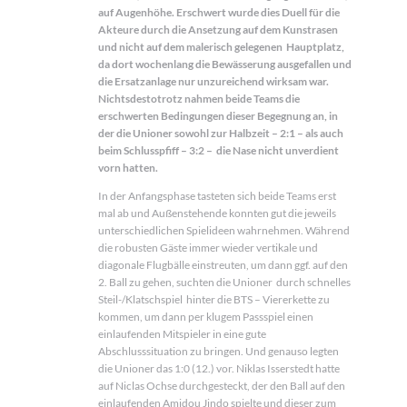
auf Augenhöhe. Erschwert wurde dies Duell für die
Akteure durch die Ansetzung auf dem Kunstrasen
und nicht auf dem malerisch gelegenen Hauptplatz,
da dort wochenlang die Bewässerung ausgefallen und
die Ersatzanlage nur unzureichend wirksam war.
Nichtsdestotrotz nahmen beide Teams die
erschwerten Bedingungen dieser Begegnung an, in
der die Unioner sowohl zur Halbzeit – 2:1 – als auch
beim Schlusspfiff – 3:2 – die Nase nicht unverdient
vorn hatten.
In der Anfangsphase tasteten sich beide Teams erst
mal ab und Außenstehende konnten gut die jeweils
unterschiedlichen Spielideen wahrnehmen. Während
die robusten Gäste immer wieder vertikale und
diagonale Flugbälle einstreuten, um dann ggf. auf den
2. Ball zu gehen, suchten die Unioner durch schnelles
Steil-/Klatschspiel hinter die BTS – Viererkette zu
kommen, um dann per klugem Passspiel einen
einlaufenden Mitspieler in eine gute
Abschlusssituation zu bringen. Und genauso legten
die Unioner das 1:0 (12.) vor. Niklas Isserstedt hatte
auf Niclas Ochse durchgesteckt, der den Ball auf den
einlaufenden Amidou Jindo spielte und dieser zum