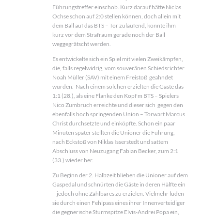
Führungstreffer einschob. Kurz darauf hätte Niclas
Ochse schon auf 2:0 stellen können, doch allein mit
dem Ball auf das BTS – Tor zulaufend, konnte ihm
kurz vor dem Strafraum gerade noch der Ball
weggegrätscht werden.
Es entwickelte sich ein Spiel mit vielen Zweikämpfen,
die, falls regelwidrig, vom souveränen Schiedsrichter
Noah Müller (SAV) mit einem Freistoß geahndet
wurden. Nach einem solchen erzielten die Gäste das
1:1 (28.), als eine Flanke den Kopf m BTS – Spielers
Nico Zumbruch erreichte und dieser sich gegen den
ebenfalls hoch springenden Union – Torwart Marcus
Christ durchsetzte und einköpfte. Schon ein paar
Minuten später stellten die Unioner die Führung,
nach Eckstoß von Niklas Isserstedt und sattem
Abschluss von Neuzugang Fabian Becker, zum 2:1
(33.) wieder her.
Zu Beginn der 2. Halbzeit blieben die Unioner auf dem
Gaspedal und schnürten die Gäste in deren Hälfte ein
– jedoch ohne Zählbares zu erzielen. Vielmehr luden
sie durch einen Fehlpass eines ihrer Innenverteidiger
die gegnerische Sturmspitze Elvis-Andrei Popa ein,