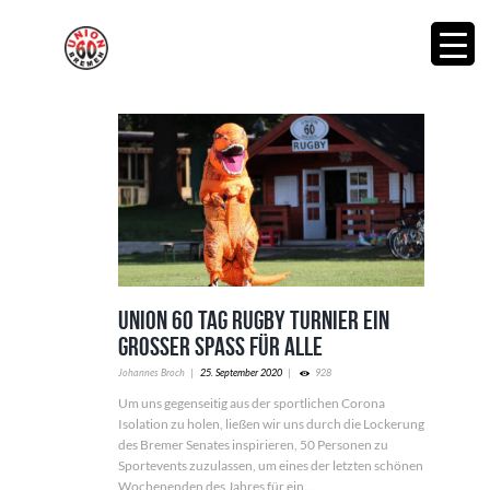
Union 60 Tag Rugby Turnier ein
großer Spaß für Alle
Johannes Broch
25. September 2020
928
Um uns gegenseitig aus der sportlichen Corona
Isolation zu holen, ließen wir uns durch die Lockerung
des Bremer Senates inspirieren, 50 Personen zu
Sportevents zuzulassen, um eines der letzten schönen
Wochenenden des Jahres für ein...