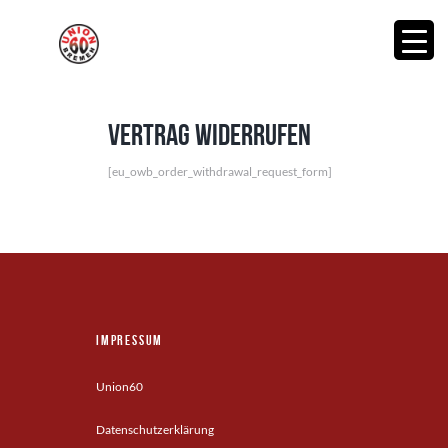
Vertrag widerrufen
[eu_owb_order_withdrawal_request_form]
Impressum
Union60
Datenschutzerklärung