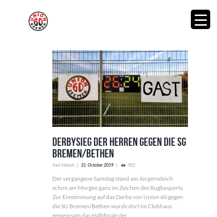
Derbysieg der Herren gegen die SG
Bremen/Bethen
Axel Viereck
31. October 2019
902
Der vergangene Samstag stand am Jürgensdeich
schon am Morgen ganz im Zeichen des Rugbysports.
Zur Einstimmung auf das Derby von Union 60 gegen
die SG Bremen/Bethen wurde dort im Clubhaus
gemeinsam das Halbfinale der