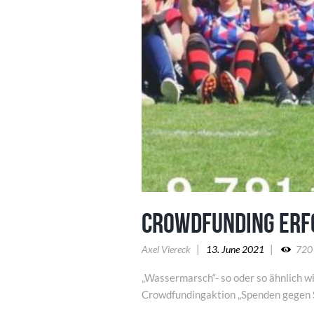
Crowdfunding erf
Axel Viereck
13. June 2021
720
„Wassermarsch“- so oder so ähnlich w
Crowdfundingaktion „Spenden gegen S