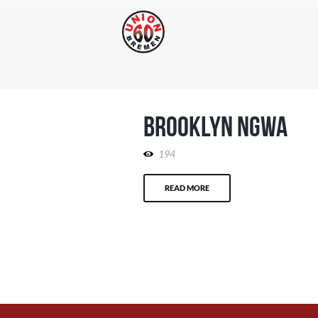
Brooklyn Ngwa
194
READ MORE