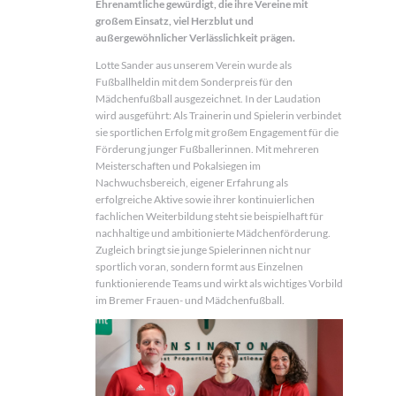
Ehrenamtliche gewürdigt, die ihre Vereine mit
großem Einsatz, viel Herzblut und
außergewöhnlicher Verlässlichkeit prägen.
Lotte Sander aus unserem Verein wurde als
Fußballheldin mit dem Sonderpreis für den
Mädchenfußball ausgezeichnet. In der Laudation
wird ausgeführt: Als Trainerin und Spielerin verbindet
sie sportlichen Erfolg mit großem Engagement für die
Förderung junger Fußballerinnen. Mit mehreren
Meisterschaften und Pokalsiegen im
Nachwuchsbereich, eigener Erfahrung als
erfolgreiche Aktive sowie ihrer kontinuierlichen
fachlichen Weiterbildung steht sie beispielhaft für
nachhaltige und ambitionierte Mädchenförderung.
Zugleich bringt sie junge Spielerinnen nicht nur
sportlich voran, sondern formt aus Einzelnen
funktionierende Teams und wirkt als wichtiges Vorbild
im Bremer Frauen- und Mädchenfußball.